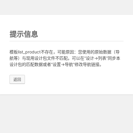
提示信息
模板list_product不存在，可能原因：您使用的原始数据（导
航等）与现用设计包文件不匹配。可以在“设计->列表”同步本
设计包的匹配数据或者“设置->导航”修改导航链接。
返回