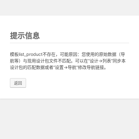
提示信息
模板list_product不存在，可能原因：您使用的原始数据（导
航等）与现用设计包文件不匹配。可以在“设计->列表”同步本
设计包的匹配数据或者“设置->导航”修改导航链接。
返回